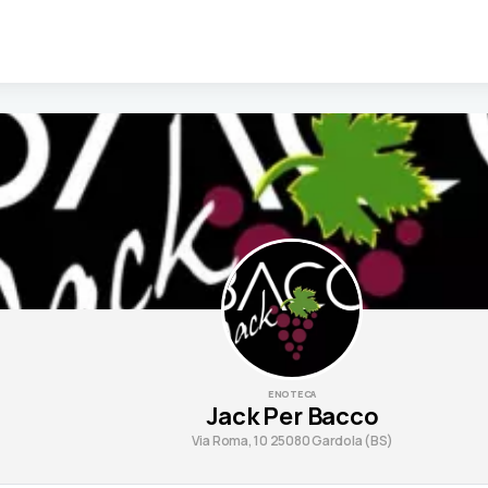
ENOTECA
Jack Per Bacco
Via Roma, 10 25080 Gardola (BS)